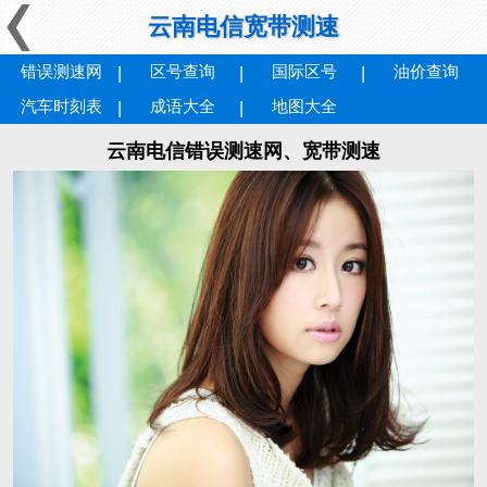
云南电信宽带测速
错误测速网
区号查询
国际区号
油价查询
汽车时刻表
成语大全
地图大全
云南电信错误测速网、宽带测速