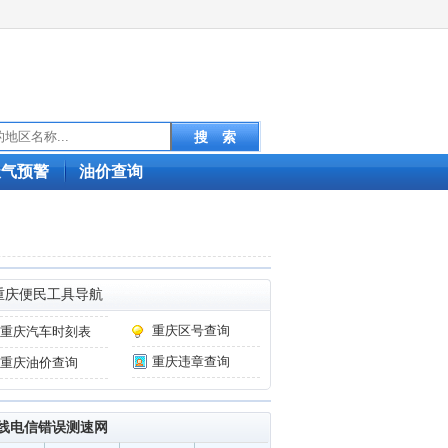
天气预警
油价查询
重庆便民工具导航
重庆区号查询
重庆汽车时刻表
重庆违章查询
重庆油价查询
线电信错误测速网