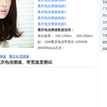
重庆电信测速线路1
安
重庆电信测速线路2
广
重庆电信测速线路3
河
重庆电信测速线路4
云
重庆电信测速线路5
江
重庆电信测速数据说明：
宁
单位换算： 1M=128k/s， 2M=256k/s
如：10M重庆电信带宽在 1000KB
陕
(8000Kbps)左右；
西
测速
重庆长宽测速
重庆电信测速、带宽速度测试