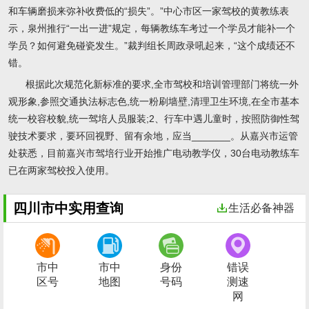
和车辆磨损来弥补收费低的“损失”。”中心市区一家驾校的黄教练表
示，泉州推行“一出一进”规定，每辆教练车考过一个学员才能补一个
学员？如何避免碰瓷发生。”裁判组长周政录吼起来，“这个成绩还不
错。
根据此次规范化新标准的要求,全市驾校和培训管理部门将统一外
观形象,参照交通执法标志色,统一粉刷墙壁,清理卫生环境,在全市基本
统一校容校貌,统一驾培人员服装;2、行车中遇儿童时，按照防御性驾
驶技术要求，要环回视野、留有余地，应当_______。从嘉兴市运管
处获悉，目前嘉兴市驾培行业开始推广电动教学仪，30台电动教练车
已在两家驾校投入使用。
四川市中实用查询
生活必备神器
市中
市中
身份
错误
区号
地图
号码
测速
网