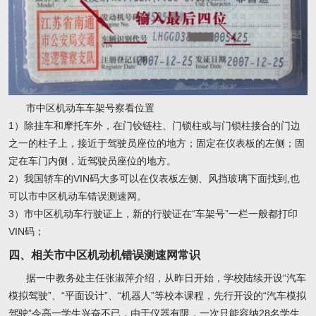
市中区机动车车架号察看位置
1）除挂车和摩托车外，在门铰链柱、门锁柱或与门锁柱接合的门边
之一的柱子上，接近于驾驶员座位的地方；固定在仪表板的左侧；固
定在车门内侧，近驾驶员座位的地方。
2）我国轿车的VIN码大多可以在仪表板左侧、风挡玻璃下面找到,也
可以市中区机动车错误测速网。
3）市中区机动车行驶证上，新的行驶证在“车架号”一栏一般都打印
VIN码；
四、相关市中区机动机错误测速网常识
据一中教务处主任张淑萍介绍，从昨日开始，学校陆续开设“汽车
模拟驾驶”、“平面设计”、“机器人”等校本课程，先行开设的“汽车模拟
驾驶”令高一学生兴奋不已，由于仪器有限，一次只能容纳28名学生