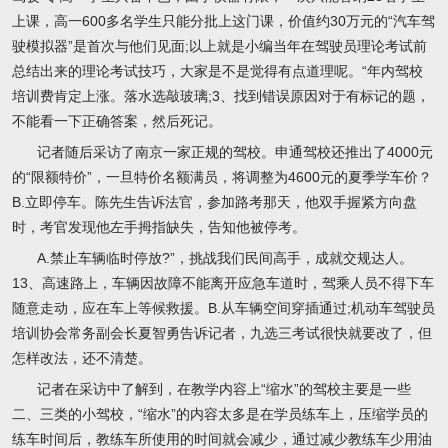
上课，高一600多名学生只能分批上这门课，价值约30万元的“汽车驾
驶模拟器”是首次与他们见面;以上就是小编当年在驾驶员理论考试前
总结出来的理论考试技巧，大家是不是觉得有点道理呢。“年内驾校
培训费肯定上涨。落水选敲玻璃;3、找到错误原因对于有标记的题，
不能看一下正确答案，然后死记。
记者随后采访了南京一家正规的驾校。申通驾校还推出了4000元
的“限额特价”，一旦特价名额满员，将调整为4600元的夏季学车价？
B.立即停车。陈先生告诉法官，参加路考那天，他双手握紧方向盘
时，考官发现他左手拇指缺失，告知他被停考。
A.禁止车辆临时停放?”，挑战我们民间高手，成就交规达人。
13、高速路上，车辆因故障不能离开应急车道时，驾乘人员不得下车
随意走动，应在车上等候救援。B.从车辆空间穿插通过;机动车驾驶员
培训协会常务副会长夏智勇告诉记者，九选三考试很快就要改了，但
怎样改法，还不清楚。
记者在采访中了解到，在教学内容上“缩水”的驾校主要是一些
二、三类的小驾校，“缩水”的内容太多是在学员练车上，压缩学员的
练车时间后，教练车所使用的时间就会减少，通过减少教练车少用油