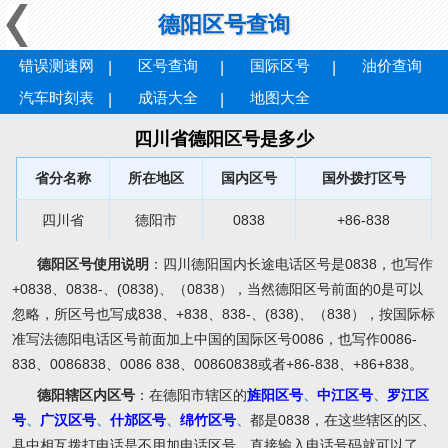
德阳区号查询
错误测速网
区号查询
国际区号
油价查询
汽车时刻表
成语大全
地图大全
四川省德阳区号是多少
省分名称
所在地区
国内区号
国外拨打区号
四川省
德阳市
0838
+86-838
德阳区号使用说明
：四川德阳国内长途电话区号是0838，也写作
+0838、0838-、(0838)、（0838），当然德阳区号前面的0是可以
忽略，所区号也写成838、+838、838-、(838)、（838），按国际标
准写法德阳电话区号前面加上中国的国际区号0086，也写作0086-
838、0086838、0086 838、00860838或者+86-838、+86+838。
德阳辖区内区号
：在德阳市辖区的
旌阳区号
、
中江区号
、
罗江区
号
、
广汉区号
、
什邡区号
、
绵竹区号
、
都是0838，在这些辖区的区、
县中相互拨打电话是不用加电话区号，直接输入电话号码就可以了。